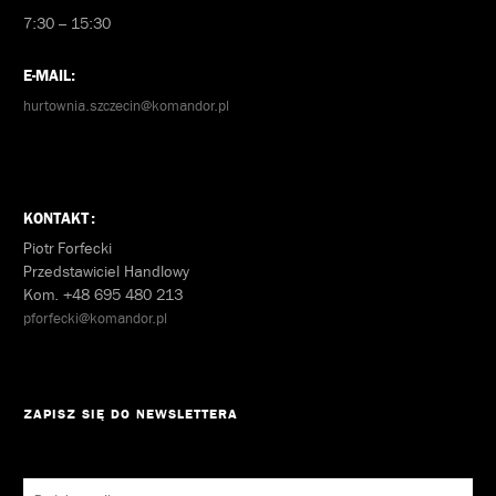
7:30 – 15:30
E-MAIL:
hurtownia.szczecin@komandor.pl
KONTAKT:
Piotr Forfecki
Przedstawiciel Handlowy
Kom. +48 695 480 213
pforfecki@komandor.pl
ZAPISZ SIĘ DO NEWSLETTERA