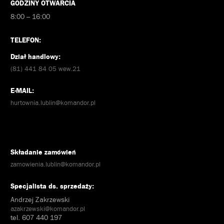
GODZINY OTWARCIA
8:00 – 16:00
TELEFON:
Dział handlowy:
(81) 441 84 05 wew.21
E-MAIL:
hurtownia.lublin@komandor.pl
Składanie zamówień
zamowienia.lublin@komandor.pl
Specjalista ds. sprzedaży:
Andrzej Zakrzewski
azakrzewski@komandor.pl
tel. 607 440 197