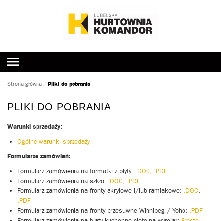
Pliki do pobrania
Strona główna
⁄
PLIKI DO POBRANIA
Warunki sprzedaży:
Ogólne warunki sprzedaży
Formularze zamówień:
Formularz zamówienia na formatki z płyty:
.DOC
,
.PDF
Formularz zamówienia na szkło:
.DOC
,
.PDF
Formularz zamówienia na fronty akrylowe i/lub ramiakowe:
.DOC
,
.PDF
Formularz zamówienia na fronty przesuwne Winnipeg / Yoho:
.PDF
Formularz zamówienia na blaty kuchenne cięte na wymiar:
Proste
,