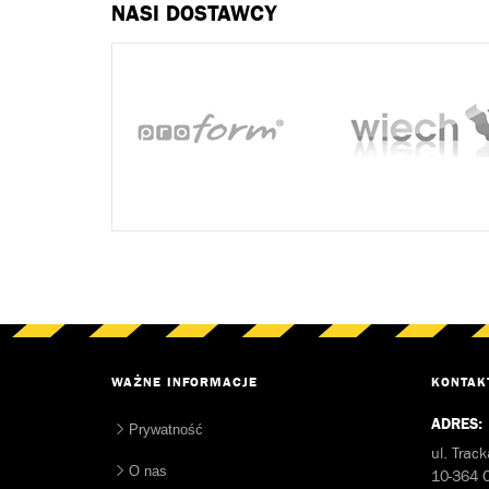
NASI DOSTAWCY
WAŻNE INFORMACJE
KONTAK
ADRES:
Prywatność
ul. Track
O nas
10-364 O