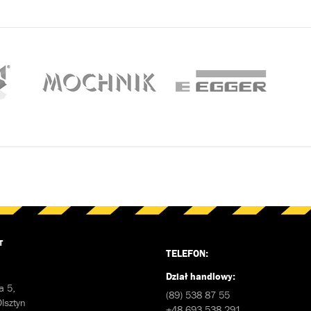
T
TELEFON:
Dział handlowy:
a 5,
(89) 538 87 55
lsztyn
+48 693 538 291