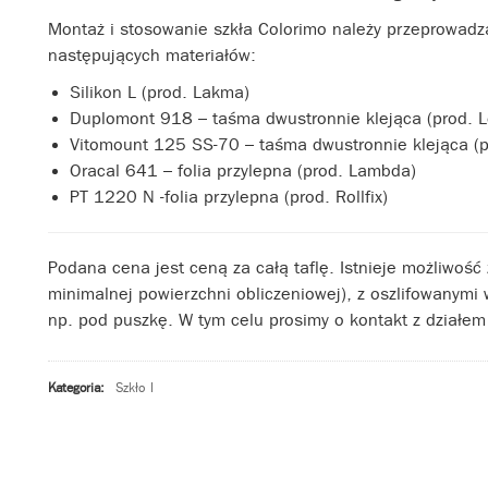
Montaż i stosowanie szkła Colorimo należy przeprowadz
następujących materiałów:
Silikon L (prod. Lakma)
Duplomont 918 – taśma dwustronnie klejąca (prod. 
Vitomount 125 SS-70 – taśma dwustronnie klejąca (pr
Oracal 641 – folia przylepna (prod. Lambda)
PT 1220 N -folia przylepna (prod. Rollfix)
Podana cena jest ceną za całą taflę. Istnieje możliwoś
minimalnej powierzchni obliczeniowej), z oszlifowanymi
np. pod puszkę. W tym celu prosimy o kontakt z działe
Kategoria:
Szkło
|