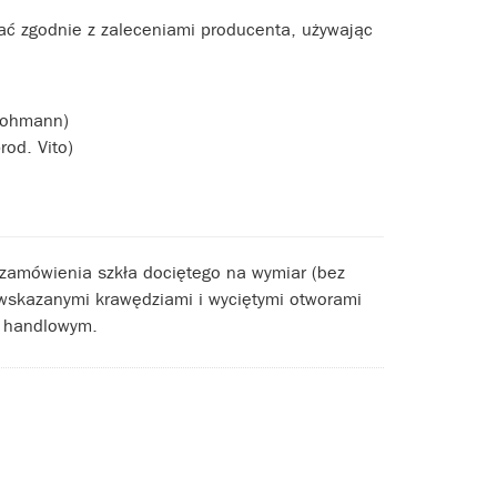
ać zgodnie z zaleceniami producenta, używając
Lohmann)
od. Vito)
ć zamówienia szkła dociętego na wymiar (bez
 wskazanymi krawędziami i wyciętymi otworami
m handlowym.